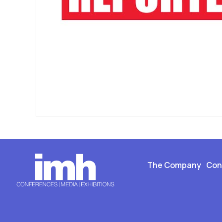
The Company
Con