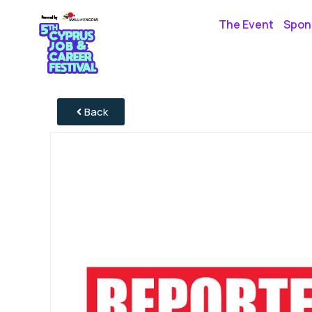
The Event
Spons
Back