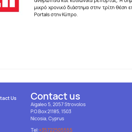
ανθρώπινα και κοινωνικά ρεπορτάζ. Η δημ
μικρό χρονικό διάστημα στην τρίτη θέση 
Portals στην Κύπρο.
Contact us
tact Us
Aigaleo 5, 2057 Strovolos
P.O.Box 21185, 1503
Nicosia, Cyprus
Tel:
+35722505555